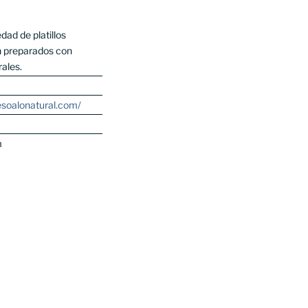
ad de platillos
án preparados con
rales.
esoalonatural.com/
m