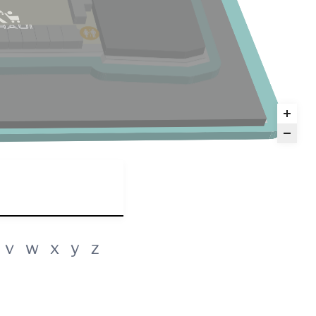
v
w
x
y
z