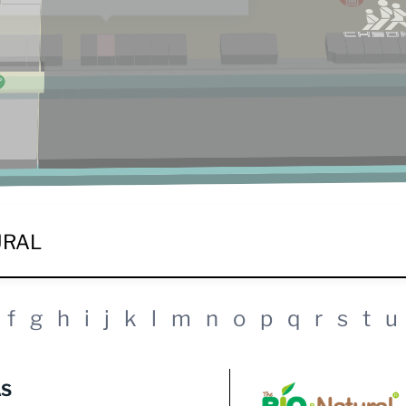
f
g
h
i
j
k
l
m
n
o
p
q
r
s
t
u
AS