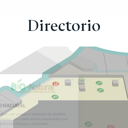
Directorio
BIO NATURAL
Cuentan con una gran variedad de platillos
saludables, los cuales están preparados con
ingredientes frescos y naturales.