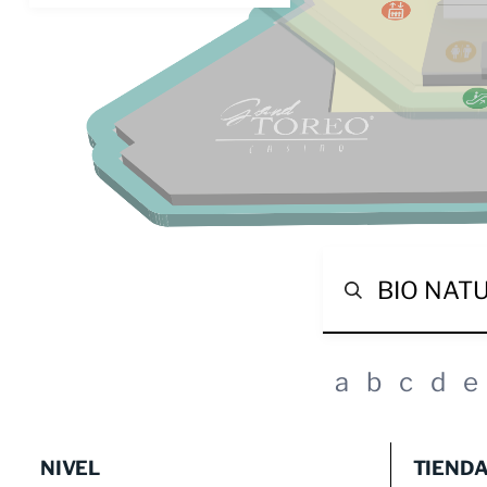
a
b
c
d
e
NIVEL
TIEND