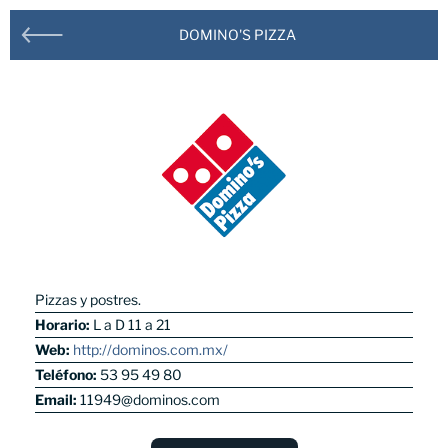
BUSCA TU CENTRO COMERCIAL
DOMINO'S PIZZA
Pizzas y postres.
Horario:
L a D 11 a 21
Web:
http://dominos.com.mx/
Parque Central
Teléfono:
53 95 49 80
Email:
11949@dominos.com