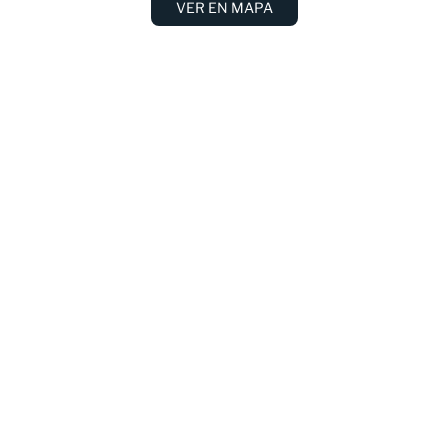
VER EN MAPA
Directorio
Tercer Nivel
Segundo Nivel
Primer Nivel
Planta Baja
Power Center
DOMINO'S PIZZA
Pizzas y postres.