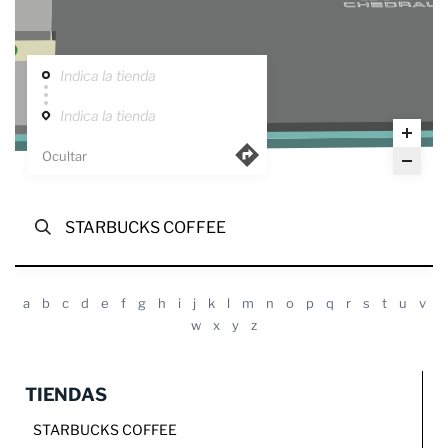
Indica la tienda
Indica la tienda
Ocultar
a
b
c
d
e
f
g
h
i
j
k
l
m
n
o
p
q
r
s
t
u
v
w
x
y
z
TIENDAS
STARBUCKS COFFEE